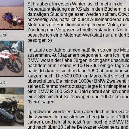
Schrauben. Im ersten Winter las ich mehr in der
Reparaturanleitung der XS als in den Büchern, di
damaligen Studium gelesen werden sollten. Obwo
notwendig war, hatte ich durch Auseinanderbau d
Motorrads die Funktionsprinzipien von Motor, me
Zündung und Vergaser schnell verstanden. Noch 
besuche ich eine Motorrad-Werkstatt nur um dort E
j. 90
besorgen ;-)
Im Laufe der Jahre kamen natürlich so einige Mot
zusammen. Auf Japanern begonnen, kam ich irg
BMW, woran der liebe Jürgen nicht ganz unschuld
nachdem er mir seine R 100 RS für einige Tage a
hatte. Ich kaufte sie ihm dann 1990 ab und fuhr sie
kurzem noch. Die 300.000-km-Marke hat sie scho
überschritten. Da mir der 1000er BMW Zweiventi
. 86
seines Drehmoments zusagt, legte ich mir später
eine BMW R 100 GS zu. Bald darauf sah ich dan
eine G/S mit Ural-Seitenwagen und 1000 ccm und
"Nein" sagen.
Irgendwann wurde es dann aber doch in der Gara
die Zweiventiler mussten weichen (die alte R10
Jahren), und ich fahre jetzt "nur" noch die BMW 
und nach über 10 Jahre Beiwagen-Abstinenz endl