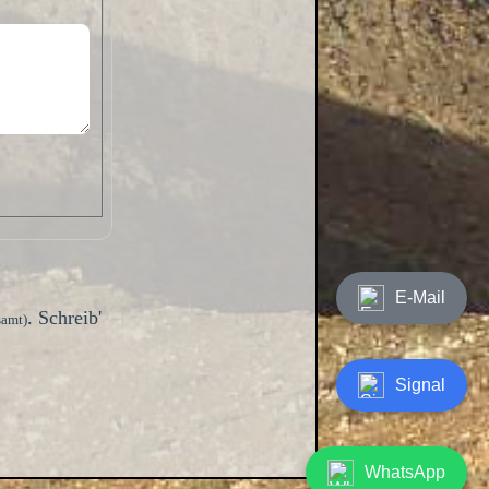
E-Mail
. Schreib'
samt)
Signal
WhatsApp