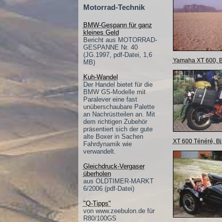
Motorrad-Technik
BMW-Gespann für ganz
kleines Geld
Bericht aus MOTORRAD-
GESPANNE Nr. 40
(JG.1997, pdf-Datei, 1,6
Yamaha XT 600, B
MB)
Kuh-Wandel
Der Handel bietet für die
BMW GS-Modelle mit
Paralever eine fast
unüberschaubare Palette
an Nachrüstteilen an. Mit
dem richtigen Zubehör
präsentiert sich der gute
alte Boxer in Sachen
XT 600 Ténéré, Bj
Fahrdynamik wie
verwandelt.
Gleichdruck-Vergaser
überholen
aus OLDTIMER-MARKT
6/2006 (pdf-Datei)
"Q-Tipps"
von www.zeebulon.de für
R80/100GS