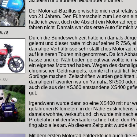
aktuellen und früheren Motorräder erfahren.
Der Motorrad-Bazillus erwischte mich erst relativ s
von 21 Jahren. Den Führerschein zum Lenken ei
hatte ich zwar, doch die Absicht ein Motorrad reg
fahren nicht. Damals war das erste Auto für mich w
j. 78
Durch die Bundeswehrzeit hatte ich damals Jürg
gelernt und dieser hatte mich auf seiner R 75/6, ei
damalige Verhältnisse sehr stattliches Motorrad, d
auf kleineren Touren mit genommen. Da ich Abhä
hasse und der Nährboden gelegt war, wollte ich na
ein eigenes Motorrad haben. Wegen des damalig
chronischen Geldmangels, konnte ich natürlich k
Sprünge machen. Zeitschriften wurden geblättert
j. 80
damaligen Favoriten waren Yamaha SR500 oder
auch die aus der XS360 entstandene XS400 gefie
gut.
Irgendwann wurde dann so eine XS400 mit nur w
gefahrenen Kilometern in der Nähe Euskirchens, 
damals wohnte, verkauft und ich wurde mir nach e
Probefahrt mit dem Verkäufer schnell über den Pre
fing also alles an. Ab diesem Zeitpunkt wurde die 
Mit dem ersten Motorrad entdeckte ich auch die 