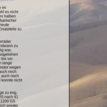
e im
hl es nicht
es halben
chanischer
heute
rsatzteile zu
orräder
endwann zu
ig war,
usgeliehen
 bis vor
n lange
lmotor wegen
 auch noch
n auch noch
 konnte nicht
ge zu eng,
0RS nach 41
R 1200 GS
ich wieder