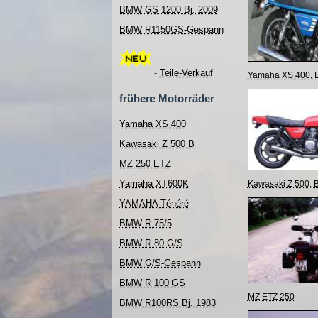
BMW GS 1200 Bj. 2009
BMW R1150GS-Gespann
-
Teile-Verkauf
Yamaha XS 400, B
frühere Motorräder
Yamaha XS 400
Kawasaki Z 500 B
MZ 250 ETZ
Yamaha XT600K
Kawasaki Z 500, B
YAMAHA Ténéré
BMW R 75/5
BMW R 80 G/S
BMW G/S-Gespann
BMW R 100 GS
MZ ETZ 250
BMW R100RS Bj. 1983