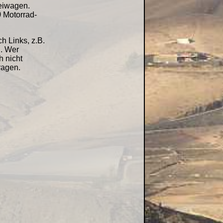
eiwagen.
)
Motorrad-
h Links, z.B.
. Wer
h nicht
ragen.