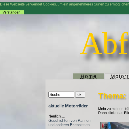
Diese Webseite verwendet Cookies, um ein angenehmeres Surfen zu ermögliche
Verstanden!
Abf
Home
Motor
Thema: 
aktuelle Motorräder
Mehr zu meinen frü
Dann klicke das Bil
Neulich ...
Geschichten von Pannen
und anderen Erlebnissen