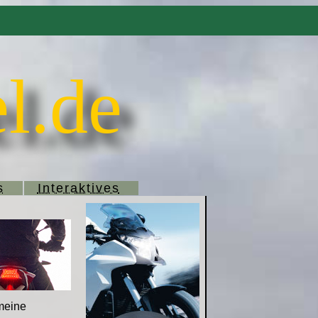
l.de
s
Interaktives
meine