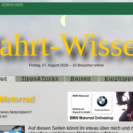
n.
Erfahre mehr
ahrt-Wisse
Freitag, 07. August 2026 -- 10 Besucher online
rad
Tipps&Tricks
Reisen
Kurztripp
Motorrad
heren Motorrädern?
d an!
Auf diesen Seiten könnt ihr etwas über mich und 