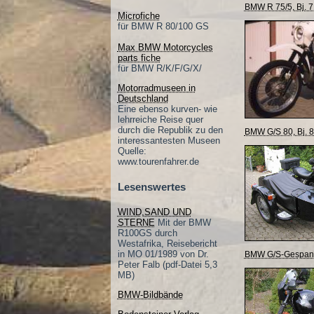
BMW R 75/5, Bj. 7
Microfiche
für BMW R 80/100 GS
Max BMW Motorcycles
parts fiche
für BMW R/K/F/G/X/
Motorradmuseen in
Deutschland
Eine ebenso kurven- wie
lehrreiche Reise quer
durch die Republik zu den
BMW G/S 80, Bj. 
interessantesten Museen
Quelle:
www.tourenfahrer.de
Lesenswertes
WIND,SAND UND
STERNE
Mit der BMW
R100GS durch
Westafrika, Reisebericht
in MO 01/1989 von Dr.
BMW G/S-Gespann,
Peter Falb (pdf-Datei 5,3
MB)
BMW-Bildbände