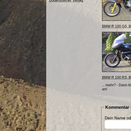
Bodensteiner Verlag
BMW R 100 GS, Bj
BMW R 100 RS, Bj
... mehr? - Dann k
an!
Kommentar s
Dein Name ode