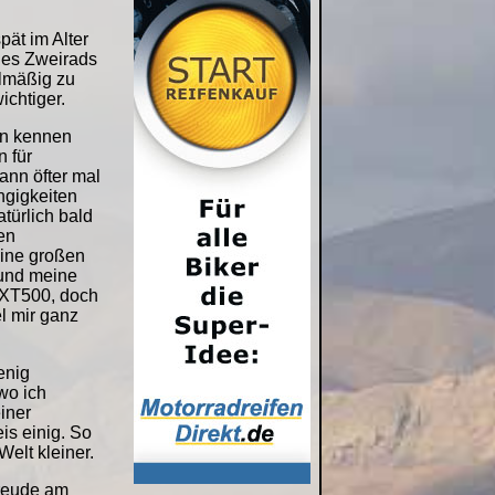
pät im Alter
nes Zweirads
elmäßig zu
ichtiger.
en kennen
n für
ann öfter mal
ngigkeiten
türlich bald
en
eine großen
 und meine
 XT500, doch
l mir ganz
enig
wo ich
iner
is einig. So
Welt kleiner.
Freude am