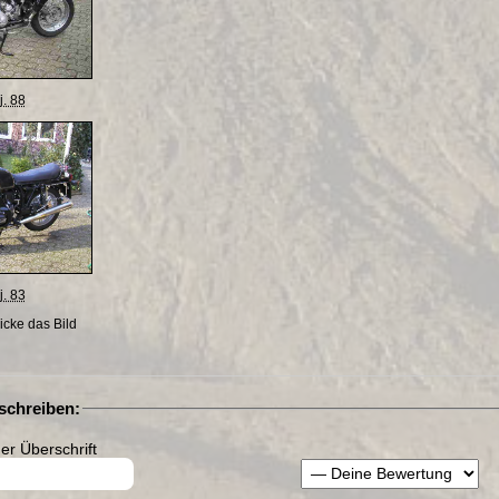
. 88
. 83
licke das Bild
chreiben:
r Überschrift