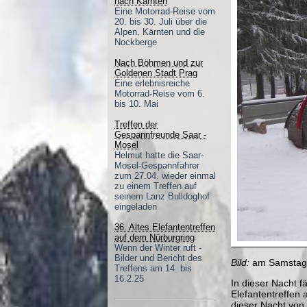
nach Kärnten
Eine Motorrad-Reise vom
20. bis 30. Juli über die
Alpen, Kärnten und die
Nockberge
Nach Böhmen und zur
Goldenen Stadt Prag
Eine erlebnisreiche
Motorrad-Reise vom 6.
bis 10. Mai
Treffen der
Gespannfreunde Saar -
Mosel
Helmut hatte die Saar-
Mosel-Gespannfahrer
zum 27.04. wieder einmal
zu einem Treffen auf
seinem Lanz Bulldoghof
eingeladen
36. Altes Elefantentreffen
auf dem Nürburgring
Wenn der Winter ruft -
Bilder und Bericht des
Bild:
am Samstag
Treffens am 14. bis
16.2.25
In dieser Nacht f
Elefantentreffen 
dieser Nacht von