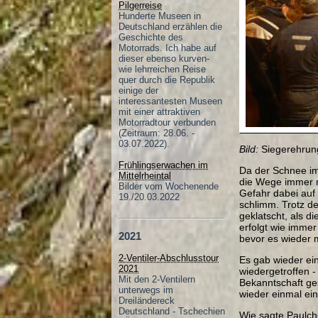
Pilgerreise
Hunderte Museen in
Deutschland erzählen die
Geschichte des
Motorrads. Ich habe auf
dieser ebenso kurven-
wie lehrreichen Reise
quer durch die Republik
einige der
interessantesten Museen
mit einer attraktiven
Motorradtour verbunden
(Zeitraum: 28.06. -
03.07.2022).
Bild:
Siegerehru
Frühlingserwachen im
Da der Schnee im
Mittelrheintal
die Wege immer m
Bilder vom Wochenende
Gefahr dabei auf 
19./20.03.2022
schlimm. Trotz de
geklatscht, als 
erfolgt wie immer
2021
bevor es wieder 
2-Ventiler-Abschlusstour
Es gab wieder ei
2021
wiedergetroffen -
Mit den 2-Ventilern
Bekanntschaft ge
unterwegs im
wieder einmal ein
Dreiländereck
Deutschland - Tschechien
Wie sagte Paulch