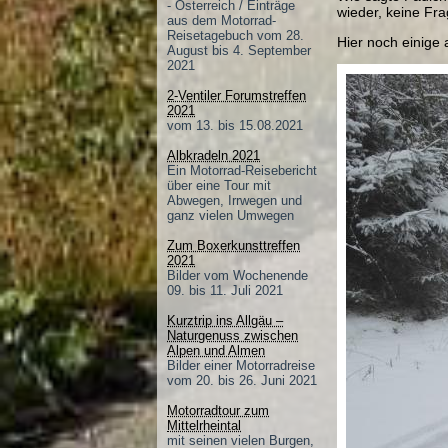
- Österreich / Einträge
wieder, keine Fra
aus dem Motorrad-
Reisetagebuch vom 28.
Hier noch einige
August bis 4. September
2021
2-Ventiler Forumstreffen
2021
vom 13. bis 15.08.2021
Albkradeln 2021
Ein Motorrad-Reisebericht
über eine Tour mit
Abwegen, Irrwegen und
ganz vielen Umwegen
Zum Boxerkunsttreffen
2021
Bilder vom Wochenende
09. bis 11. Juli 2021
Kurztrip ins Allgäu –
Naturgenuss zwischen
Alpen und Almen
Bilder einer Motorradreise
vom 20. bis 26. Juni 2021
Motorradtour zum
Mittelrheintal
mit seinen vielen Burgen,