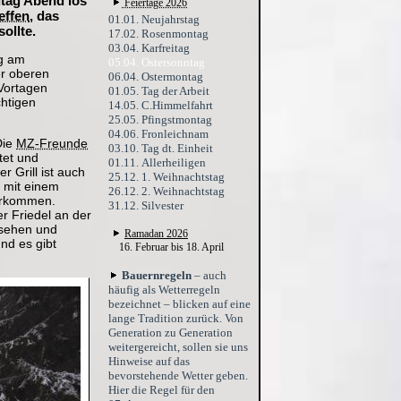
itag Abend los
Feiertage 2026
effen
, das
01.01. Neujahrstag
ollte.
17.02. Rosenmontag
03.04. Karfreitag
ng am
05.04. Ostersonntag
er oberen
06.04. Ostermontag
 Vortagen
01.05. Tag der Arbeit
htigen
14.05. C.Himmelfahrt
25.05. Pfingstmontag
04.06. Fronleichnam
Die
MZ-Freunde
03.10. Tag dt. Einheit
tet und
01.11. Allerheiligen
 Grill ist auch
25.12. 1. Weihnachtstag
s mit einem
26.12. 2. Weihnachtstag
 verkommen.
31.12. Silvester
r Friedel an der
 sehen und
Ramadan 2026
nd es gibt
16. Februar bis 18. April
Bauernregeln
– auch
häufig als Wetterregeln
bezeichnet – blicken auf eine
lange Tradition zurück. Von
Generation zu Generation
weitergereicht, sollen sie uns
Hinweise auf das
bevorstehende Wetter geben.
Hier die Regel für den