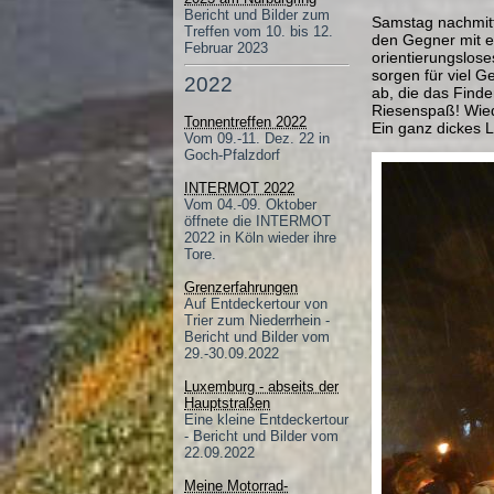
Bericht und Bilder zum
Samstag nachmitt
Treffen vom 10. bis 12.
den Gegner mit e
Februar 2023
orientierungslos
sorgen für viel 
2022
ab, die das Finde
Riesenspaß! Wied
Tonnentreffen 2022
Ein ganz dickes 
Vom 09.-11. Dez. 22 in
Goch-Pfalzdorf
INTERMOT 2022
Vom 04.-09. Oktober
öffnete die INTERMOT
2022 in Köln wieder ihre
Tore.
Grenzerfahrungen
Auf Entdeckertour von
Trier zum Niederrhein -
Bericht und Bilder vom
29.-30.09.2022
Luxemburg - abseits der
Hauptstraßen
Eine kleine Entdeckertour
- Bericht und Bilder vom
22.09.2022
Meine Motorrad-