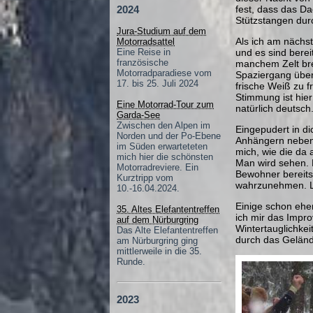
2024
fest, dass das Da
Stützstangen dur
Jura-Studium auf dem
Als ich am nächs
Motorradsattel
Eine Reise in
und es sind bere
französische
manchem Zelt bre
Motorradparadiese vom
Spaziergang über
17. bis 25. Juli 2024
frische Weiß zu 
Stimmung ist hier
Eine Motorrad-Tour zum
natürlich deutsch
Garda-See
Zwischen den Alpen im
Eingepudert in d
Norden und der Po-Ebene
Anhängern nebene
im Süden erwarteteten
mich, wie die da
mich hier die schönsten
Man wird sehen. 
Motorradreviere. Ein
Bewohner bereits
Kurztripp vom
wahrzunehmen. Li
10.-16.04.2024.
Einige schon ehe
35. Altes Elefantentreffen
ich mir das Impr
auf dem Nürburgring
Wintertauglichkei
Das Alte Elefantentreffen
durch das Gelän
am Nürburgring ging
mittlerweile in die 35.
Runde.
2023