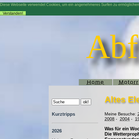
Diese Webseite verwendet Cookies, um ein angenehmeres Surfen zu ermögliche
Verstanden!
Abf
Home
Motor
Altes El
Kurztripps
Meine Besuche:
2008
-
2004
-
1
Was für ein Wo
2026
Die Wetterproph