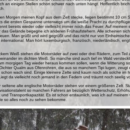
ch an einigen Stellen schon schwer nach unten hängt. Hoffentlich brich
ch.
ten Morgen meinen Kopf aus dem Zelt stecke, liegen bestimmt 10 cm 
its die ersten Gespanne unterwegs um die weiße Pracht zu durchpflüge
nnt bereits wieder oder vielleicht immer noch das Feuer. Auf meinem 
 das Gelände begegne ich anderen Frühaufstehern. Alle scheinen sich
freuen. Man grüßt und wird gegrüßt und das nicht nur von Einheimische
 international. Man hört luxemburgisch, französch, niederländisch, eng
.
ickem Weiß stehen die Motorräder auf zwei oder drei Rädern, zum Teil 
inander im dichten Weiß. So manche sind auch tief im Wald versteckt
 am morgigen Tag wieder heraus kommen sollen, wenn die Witterung so w
Dichter Qualm aus Ofenrohren, die aus so manchem Tipi lugen, zeugt 
 schon wach sind. Einige kleinere Zelte sind kaum noch als solche im
egt da vielleicht noch jemand in den Federn und träumt noch seelig vo
r seltene alte englische Motorräder stehen vor einem größeren Zelt. 
ovisationstalent so manchen Fahrers an bezüglich Wetterschutz, Erhöh
t und Transportkapazität. Es ist schon erstaunlich, was ich auf meine
de so alles noch zu sehen bekomme.