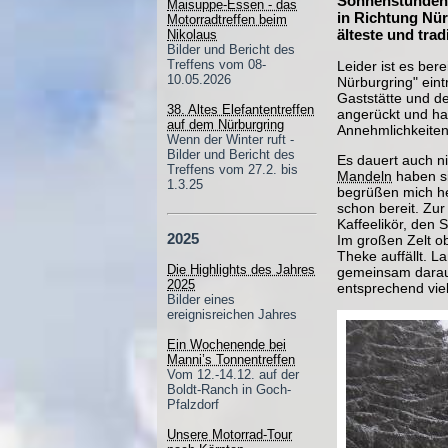
Sonnenstunden v
Maisuppe-Essen - das
in Richtung Nür
Motorradtreffen beim
älteste und trad
Nikolaus
Bilder und Bericht des
Treffens vom 08-
Leider ist es ber
10.05.2026
Nürburgring" ein
Gaststätte und de
38. Altes Elefantentreffen
angerückt und ha
auf dem Nürburgring
Annehmlichkeiten 
Wenn der Winter ruft -
Bilder und Bericht des
Es dauert auch ni
Treffens vom 27.2. bis
Mandeln
haben si
1.3.25
begrüßen mich her
schon bereit. Zur
Kaffeelikör, den 
2025
Im großen Zelt o
Theke auffällt. L
Die Highlights des Jahres
gemeinsam darauf
2025
entsprechend viel
Bilder eines
ereignisreichen Jahres
Ein Wochenende bei
Manni’s Tonnentreffen
Vom 12.-14.12. auf der
Boldt-Ranch in Goch-
Pfalzdorf
Unsere Motorrad-Tour