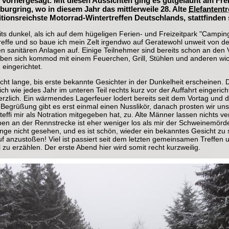
orhergesagt. Mit diesen Aussichten ging es gutgelaunt am Fre
burgring, wo in diesem Jahr das mittlerweile 28. Alte
Elefantentr
itionsreichste Motorrad-Wintertreffen Deutschlands, stattfinden s
eits dunkel, als ich auf dem hügeligen Ferien- und Freizeitpark "Campi
treffe und so baue ich mein Zelt irgendwo auf Geratewohl unweit von d
n sanitären Anlagen auf. Einige Teilnehmer sind bereits schon an den
ben sich kommod mit einem Feuerchen, Grill, Stühlen und anderen wic
eingerichtet.
cht lange, bis erste bekannte Gesichter in der Dunkelheit erscheinen. 
ch wie jedes Jahr im unteren Teil rechts kurz vor der Auffahrt eingerich
zlich. Ein wärmendes Lagerfeuer lodert bereits seit dem Vortag und der
 Begrüßung gibt es erst einmal einen Nusslikör, danach prosten wir un
Steffi mir als Notration mitgegeben hat, zu. Alte Männer lassen nichts
ben an der Rennstrecke ist eher weniger los als mir der Schweinemörde
ange nicht gesehen, und es ist schön, wieder ein bekanntes Gesicht zu
 anzustoßen! Viel ist passiert seit dem letzten gemeinsamen Treffen u
 zu erzählen. Der erste Abend hier wird somit recht kurzweilig.