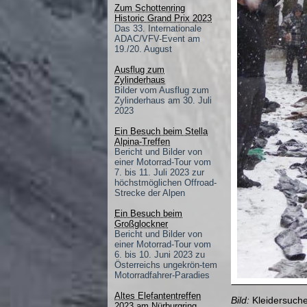
Zum Schottenring
Historic Grand Prix 2023
Das 33. Internationale
ADAC/VFV-Event am
19./20. August
Ausflug zum
Zylinderhaus
Bilder vom Ausflug zum
Zylinderhaus am 30. Juli
2023
Ein Besuch beim Stella
Alpina-Treffen
Bericht und Bilder von
einer Motorrad-Tour vom
7. bis 11. Juli 2023 zur
höchstmöglichen Offroad-
Strecke der Alpen
Ein Besuch beim
Großglockner
Bericht und Bilder von
einer Motorrad-Tour vom
6. bis 10. Juni 2023 zu
Österreichs ungekrön-tem
Motorradfahrer-Paradies
Altes Elefantentreffen
Bild:
Kleidersuch
2023 am Nürburgring