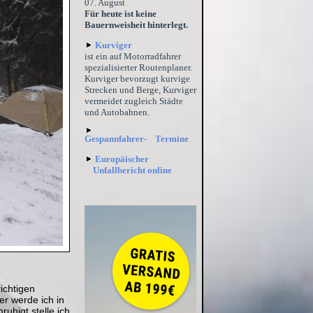
07. August
Für heute ist keine
Bauernweisheit hinterlegt.
Kurviger
ist ein auf Motorradfahrer
spezialisierter Routenplaner.
Kurviger bevorzugt kurvige
Strecken und Berge, Kurviger
vermeidet zugleich Städte
und Autobahnen.
Gespannfahrer- Termine
Europäischer
Unfallbericht online
ichtigen
er werde ich in
uhigt stelle ich