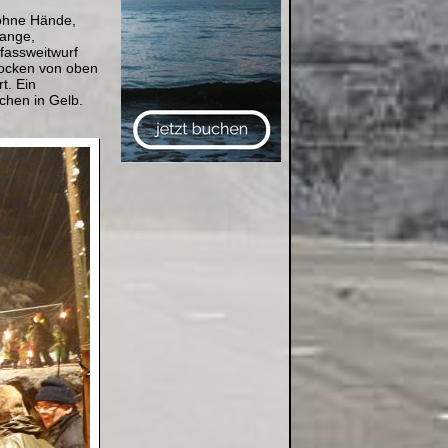
 ohne Hände,
lange,
fassweitwurf
locken von oben
t. Ein
chen in Gelb.