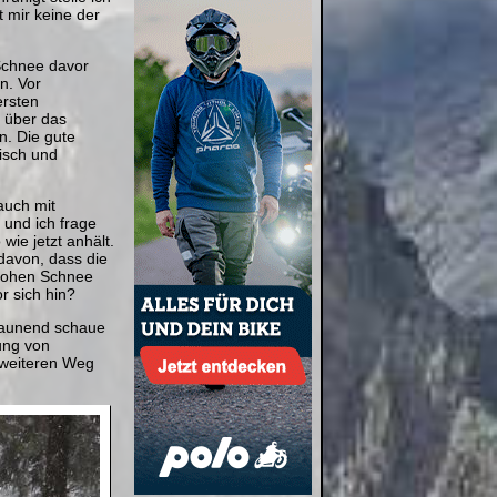
t mir keine der
Schnee davor
n. Vor
ersten
 über das
n. Die gute
lisch und
auch mit
 und ich frage
ie jetzt anhält.
davon, dass die
 hohen Schnee
r sich hin?
Staunend schaue
ung von
m weiteren Weg