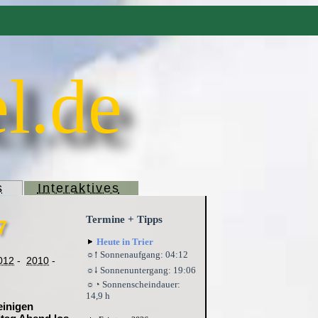
l.de
s
Interaktives
Termine + Tipps
7
Heute in Trier
☼⭫ Sonnenaufgang: 04:12
012
-
2010
-
☼⭭ Sonnenuntergang: 19:06
☼◔ Sonnenscheindauer:
14,9 h
einigen