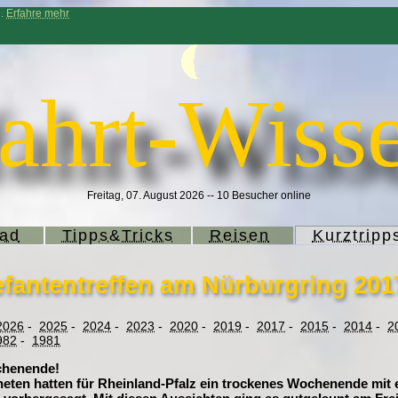
n.
Erfahre mehr
ahrt-Wisse
Freitag, 07. August 2026 -- 10 Besucher online
rad
Tipps&Tricks
Reisen
Kurztripp
efantentreffen am Nürburgring 201
2026
-
2025
-
2024
-
2023
-
2020
-
2019
-
2017
-
2015
-
2014
-
2
982
-
1981
chenende!
eten hatten für Rheinland-Pfalz ein trockenes Wochenende mit 