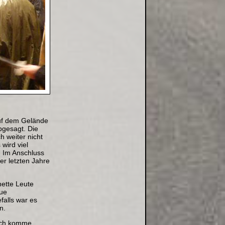
auf dem Gelände
bgesagt. Die
h weiter nicht
wird viel
. Im Anschluss
er letzten Jahre
nette Leute
eue
falls war es
en.
 Ich komme