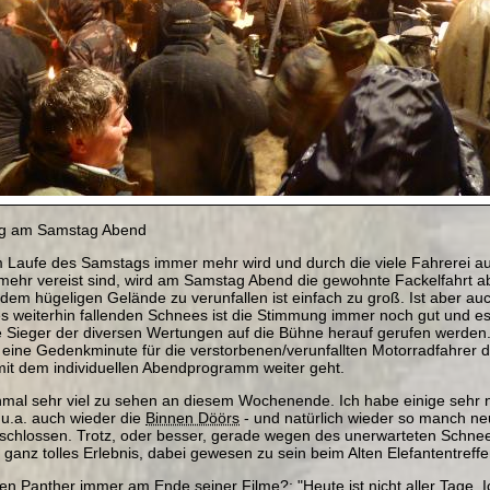
ng am Samstag Abend
 Laufe des Samstags immer mehr wird und durch die viele Fahrerei 
ehr vereist sind, wird am Samstag Abend die gewohnte Fackelfahrt a
dem hügeligen Gelände zu verunfallen ist einfach zu groß. Ist aber auc
s weiterhin fallenden Schnees ist die Stimmung immer noch gut und es 
die Sieger der diversen Wertungen auf die Bühne herauf gerufen werden
 eine Gedenkminute für die verstorbenen/verunfallten Motorradfahrer d
mit dem individuellen Abendprogramm weiter geht.
nmal sehr viel zu sehen an diesem Wochenende. Ich habe einige sehr 
 u.a. auch wieder die
Binnen Döörs
- und natürlich wieder so manch n
schlossen. Trotz, oder besser, gerade wegen des unerwarteten Schnee
 ganz tolles Erlebnis, dabei gewesen zu sein beim Alten Elefantentreff
en Panther immer am Ende seiner Filme?: "Heute ist nicht aller Tage.