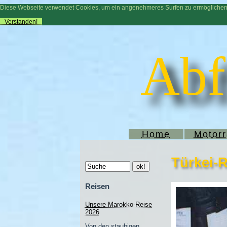
Diese Webseite verwendet Cookies, um ein angenehmeres Surfen zu ermögliche
Verstanden!
Abf
Home
Motor
Türkei-R
Reisen
Unsere Marokko-Reise
2026
Von den staubigen,