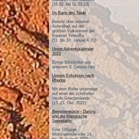
(16.02. bis 02.03.23)
Im Bann des Teide
Bericht über unseren
Aufenthalt auf der
größten Vulkaninsel der
Kanaren Teneriffa
(11. bis 18. Januar Â´23)
Unser Adventskalender
2022
Einige Blitzlichter aus
unserem 3. Corona-Jahr
Unsere Exkursion nach
Rhodos
Mit dem Roller unterwegs
auf einer der schönsten
Inseln Griechenlands
(13.-21. Okt. 2022)
Bernsteinküste - Danzig
und die Masurische
Seenplatte
Eine 12tägige
Motorradreise vom 14.
bis 25. August 2022