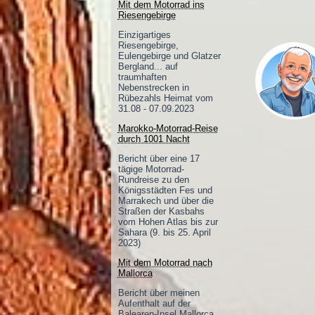
Mit dem Motorrad ins
Riesengebirge
Einzigartiges
Riesengebirge,
Eulengebirge und Glatzer
Bergland... auf
traumhaften
Nebenstrecken in
Rübezahls Heimat vom
31.08 - 07.09.2023
Marokko-Motorrad-Reise
durch 1001 Nacht
Bericht über eine 17
tägige Motorrad-
Rundreise zu den
Königsstädten Fes und
Marrakech und über die
Straßen der Kasbahs
vom Hohen Atlas bis zur
Sahara (9. bis 25. April
2023)
Mit dem Motorrad nach
Mallorca
Bericht über meinen
Aufenthalt auf der
Balearen-Insel Mallorca