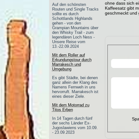
ohne dass sich e
Auf den schönsten
Kaffeesatz gibt m
Routen und Single Tracks
geschmeckt und g
sollte es durch
Schottlands Highlands
gehen - von den
Grampian Mountains über
den Whisky Trail - zum
legendären Loch Ness -
Unsere Reise vom
13.-22.09.2024
Mit dem Roller auf
Erkundungstour durch
Marrakesch und
Umgebung
Es gibt Städte, bei denen
ganz allein der Klang des
Namens Fernweh in uns
hervorruft. Marrakesch ist
eines dieser Ziele.
Mit dem Motorrad zu
Titos Erben
In 14 Tagen durch fünf
Spa
der sechs Länder Ex-
Jugoslawiens vom 10.09.
- 23.09.2023