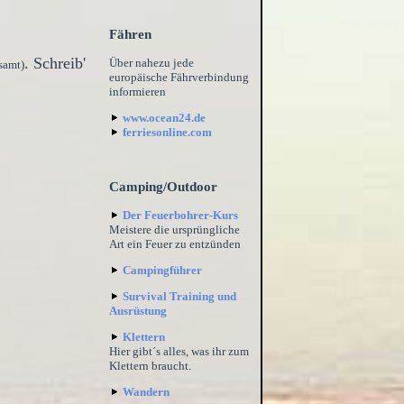
Fähren
. Schreib'
Über nahezu jede
samt)
europäische Fährverbindung
informieren
www.ocean24.de
ferriesonline.com
Camping/Outdoor
Der Feuerbohrer-Kurs
Meistere die ursprüngliche
Art ein Feuer zu entzünden
Campingführer
Survival Training und
Ausrüstung
Klettern
Hier gibt´s alles, was ihr zum
Klettern braucht.
Wandern