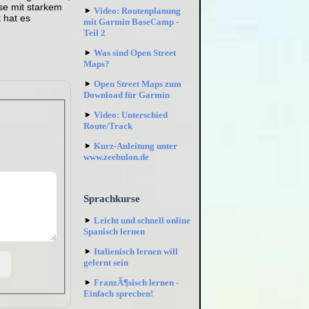
se mit starkem
Video: Routenplanung
 hat es
mit Garmin BaseCamp -
Teil 2
Was sind Open Street
Maps?
Open Street Maps zum
Download für Garmin
Video: Unterschied
Route/Track
Kurz-Anleitung unter
www.zeebulon.de
Sprachkurse
Leicht und schnell online
Spanisch lernen
Italienisch lernen will
gelernt sein
FranzÃ¶sisch lernen -
Einfach sprechen!