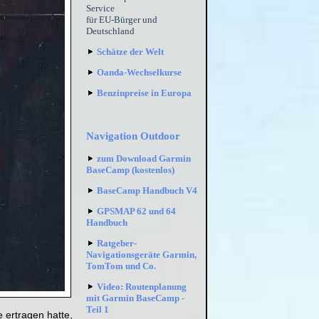
Service
für EU-Bürger und
Deutschland
Schätze der Welt
Oanda-Wechselkurse
Benzinpreise in Europa
Navigation Outdoor
zum Download Garmin
BaseCamp (kostenlos)
BaseCamp Handbuch V4
GPSMAP 62 und 64
Handbuch
Ratgeber-
Navigationsgeräte Garmin,
TomTom und Co.
Video: Routenplanung
mit Garmin BaseCamp -
Teil 1
 ertragen hatte,