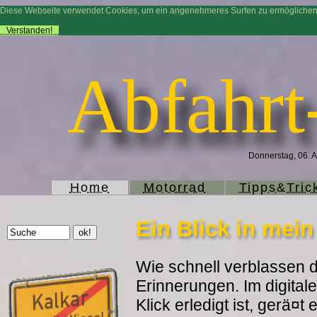
Diese Webseite verwendet Cookies, um ein angenehmeres Surfen zu ermögliche
Verstanden!
Abfahrt
Donnerstag, 06. A
Home
Motorrad
Tipps&Tric
Ein Blick in mei
Wie schnell verblassen d
Erinnerungen. Im digitale
Klick erledigt ist, gerä¤t