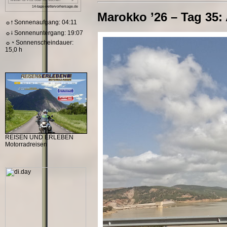
Marokko ’26 – Tag 35: 
☼⭫ Sonnenaufgang: 04:11
☼⭭ Sonnenuntergang: 19:07
☼◔ Sonnenscheindauer:
15,0 h
REISEN UND ERLEBEN
Motorradreisen