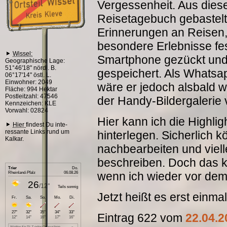
Vergessenheit. Aus dies
Reisetagebuch gebastelt
Erinnerungen an Reisen
besondere Erlebnisse fes
Wissel:
Smartphone gezückt und 
Geographische Lage:
51°46'18" nördl. B.
gespeichert. Als Whatsap
06°17'14" östl. L.
Einwohner: 2049
wäre er jedoch alsbald w
Fläche: 994 Hektar
Postleitzahl: 47546
der Handy-Bildergalerie
Kennzeichen: KLE
Vorwahl: 02824
Hier kann ich die Highlig
Hier
findest Du inte-
ressante Links rund um
hinterlegen. Sicherlich
Kalkar.
nachbearbeiten und viel
beschreiben. Doch das k
wenn ich wieder vor dem 
Jetzt heißt es erst einma
Eintrag 622 vom
22.04.2