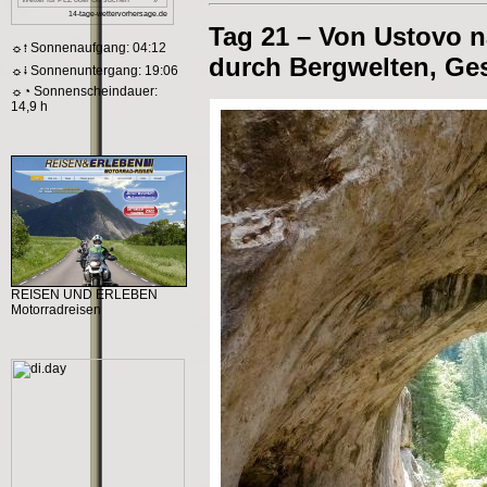
Tag 21 – Von Ustovo n
☼⭫ Sonnenaufgang: 04:12
durch Bergwelten, Ge
☼⭭ Sonnenuntergang: 19:06
☼◔ Sonnenscheindauer:
14,9 h
REISEN UND ERLEBEN
Motorradreisen