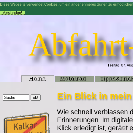
Diese Webseite verwendet Cookies, um ein angenehmeres Surfen zu ermögliche
Verstanden!
Abfahrt
Freitag, 07. Au
Home
Motorrad
Tipps&Tric
Ein Blick in mei
Wie schnell verblassen d
Erinnerungen. Im digitale
Klick erledigt ist, gerä¤t