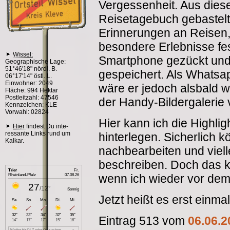
Vergessenheit. Aus dies
Reisetagebuch gebastelt
Erinnerungen an Reisen
besondere Erlebnisse fes
Wissel:
Smartphone gezückt und 
Geographische Lage:
51°46'18" nördl. B.
gespeichert. Als Whatsap
06°17'14" östl. L.
Einwohner: 2049
wäre er jedoch alsbald w
Fläche: 994 Hektar
Postleitzahl: 47546
der Handy-Bildergalerie
Kennzeichen: KLE
Vorwahl: 02824
Hier kann ich die Highlig
Hier
findest Du inte-
ressante Links rund um
hinterlegen. Sicherlich
Kalkar.
nachbearbeiten und viel
beschreiben. Doch das k
wenn ich wieder vor dem 
Jetzt heißt es erst einma
Eintrag 513 vom
06.06.2