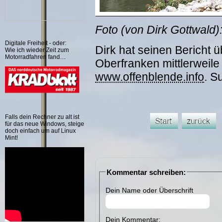
Foto (von Dirk Gottwald)
Digitale Freiheit - oder:
Dirk hat seinen Bericht
Wie ich wieder Zeit zum
Motorradfahren fand…
Oberfranken mittlerweile
www.offenblende.info
. S
Falls dein Rechner zu alt ist
für das neue Windows, steige
doch einfach um auf Linux
Mint!
Kommentar schreiben:
Dein Name oder Überschrift
Dein Kommentar: