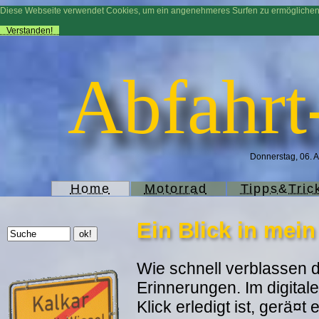
Diese Webseite verwendet Cookies, um ein angenehmeres Surfen zu ermögliche
Verstanden!
Abfahrt
Donnerstag, 06. A
Home
Motorrad
Tipps&Tric
Ein Blick in mei
Wie schnell verblassen d
Erinnerungen. Im digitale
Klick erledigt ist, gerä¤t