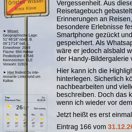
Vergessenheit. Aus dies
Reisetagebuch gebastelt
Erinnerungen an Reisen
besondere Erlebnisse fes
Wissel:
Smartphone gezückt und 
Geographische Lage:
51°46'18" nördl. B.
gespeichert. Als Whatsap
06°17'14" östl. L.
Einwohner: 2049
wäre er jedoch alsbald w
Fläche: 994 Hektar
Postleitzahl: 47546
der Handy-Bildergalerie
Kennzeichen: KLE
Vorwahl: 02824
Hier kann ich die Highlig
Hier
findest Du inte-
ressante Links rund um
hinterlegen. Sicherlich
Kalkar.
nachbearbeiten und viel
beschreiben. Doch das k
wenn ich wieder vor dem 
Jetzt heißt es erst einma
Eintrag 166 vom
31.12.2