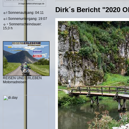
Dirk´s Bericht "2020 
☼⭫ Sonnenaufgang: 04:11
☼⭭ Sonnenuntergang: 19:07
☼◔ Sonnenscheindauer:
15,0 h
REISEN UND ERLEBEN
Motorradreisen