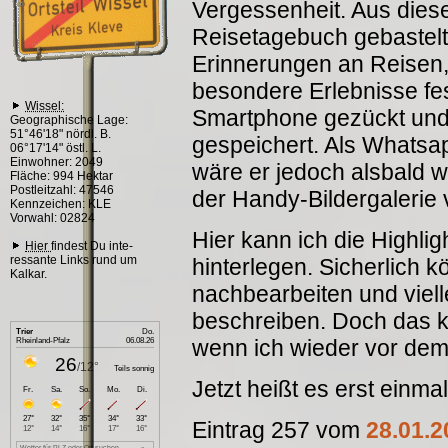
Vergessenheit. Aus dies
Reisetagebuch gebastelt
Erinnerungen an Reisen
besondere Erlebnisse fes
Wissel:
Smartphone gezückt und 
Geographische Lage:
51°46'18" nördl. B.
gespeichert. Als Whatsap
06°17'14" östl. L.
Einwohner: 2049
wäre er jedoch alsbald w
Fläche: 994 Hektar
Postleitzahl: 47546
der Handy-Bildergalerie
Kennzeichen: KLE
Vorwahl: 02824
Hier kann ich die Highlig
Hier
findest Du inte-
ressante Links rund um
hinterlegen. Sicherlich
Kalkar.
nachbearbeiten und viel
beschreiben. Doch das k
wenn ich wieder vor dem 
Jetzt heißt es erst einma
Eintrag 257 vom
28.01.2