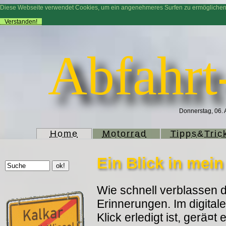
Diese Webseite verwendet Cookies, um ein angenehmeres Surfen zu ermögliche
Verstanden!
Abfahrt
Donnerstag, 06. 
Home
Motorrad
Tipps&Tric
Ein Blick in mei
Wie schnell verblassen d
Erinnerungen. Im digitale
Klick erledigt ist, gerä¤t