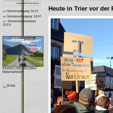
Heute in Trier vor der 
☼⭫ Sonnenaufgang: 04:11
☼⭭ Sonnenuntergang: 19:07
☼◔ Sonnenscheindauer:
15,0 h
REISEN UND ERLEBEN
Motorradreisen