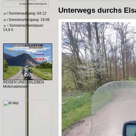
Unterwegs durchs Els
☼⭫ Sonnenaufgang: 04:12
☼⭭ Sonnenuntergang: 19:06
☼◔ Sonnenscheindauer:
14,9 h
REISEN UND ERLEBEN
Motorradreisen