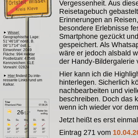
Vergessenheit. Aus dies
Reisetagebuch gebastelt
Erinnerungen an Reisen
besondere Erlebnisse fes
Wissel:
Smartphone gezückt und 
Geographische Lage:
51°46'18" nördl. B.
gespeichert. Als Whatsap
06°17'14" östl. L.
Einwohner: 2049
wäre er jedoch alsbald w
Fläche: 994 Hektar
Postleitzahl: 47546
der Handy-Bildergalerie
Kennzeichen: KLE
Vorwahl: 02824
Hier kann ich die Highlig
Hier
findest Du inte-
ressante Links rund um
hinterlegen. Sicherlich
Kalkar.
nachbearbeiten und viel
beschreiben. Doch das k
wenn ich wieder vor dem 
Jetzt heißt es erst einma
Eintrag 271 vom
10.04.2