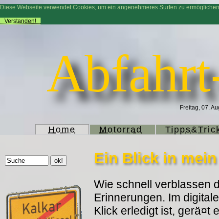
Diese Webseite verwendet Cookies, um ein angenehmeres Surfen zu ermögliche
Verstanden!
Abfahrt
Freitag, 07. A
Home
Motorrad
Tipps&Tric
Ein Blick in mei
Wie schnell verblassen d
Erinnerungen. Im digitale
Klick erledigt ist, gerä¤t