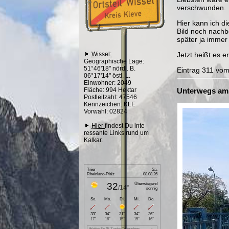
verschwunden.
Hier kann ich d
Bild noch nachb
später ja immer
Wissel:
Jetzt heißt es e
Geographische Lage:
51°46'18" nördl. B.
Eintrag 311 vo
06°17'14" östl. L.
Einwohner: 2049
Fläche: 994 Hektar
Unterwegs am 
Postleitzahl: 47546
Kennzeichen: KLE
Vorwahl: 02824
Hier
findest Du inte-
ressante Links rund um
Kalkar.