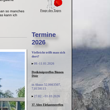
Frage des Tages
e man so manches
as kann ich
Termine
2026
Vielleicht trifft man sich
dort?
09.-11.01.2026
Dreikönigstreffen Binnen
Döör
in Ahaus 52,0663507,
7,0159115
27.02. - 01.03.2026
37. Altes Elefantentreffen