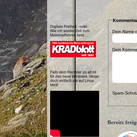
Kommentar
Digitale Freiheit - oder:
Wie ich wieder Zeit zum
Dein Name o
Motorradfahren fand…
Dein Kommen
Falls dein Rechner zu alt ist
für das neue Windows, steige
doch einfach um auf Linux
Mint!
Spam-Schutz
Bereits fre