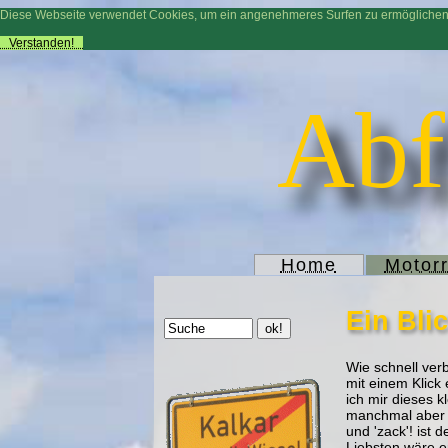
Diese Webseite verwendet Cookies, um ein angenehmeres Surfen zu ermögliche
Verstanden!
Abf
Home
Motor
Ein Bli
Wie schnell verb
mit einem Klick 
ich mir dieses 
manchmal aber a
und 'zack'! ist
Liebsten wäre e