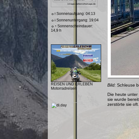
☼⭫ Sonnenaufgang: 04:13
☼⭭ Sonnenuntergang: 19:04
☼◔ Sonnenscheindauer:
14,9 h
REISEN UND ERLEBEN
Bild:
Schleuse b
Motorradreisen
Die heute unter
sie wurde berei
zerstörte sie o