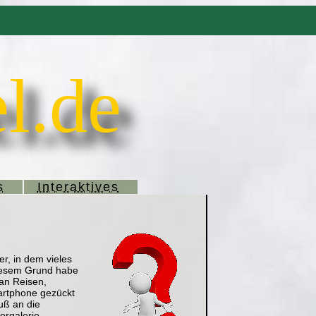
l.de
s
Interaktives
er, in dem vieles
 diesem Grund habe
 an Reisen,
artphone gezückt
uß an die
ergalerie