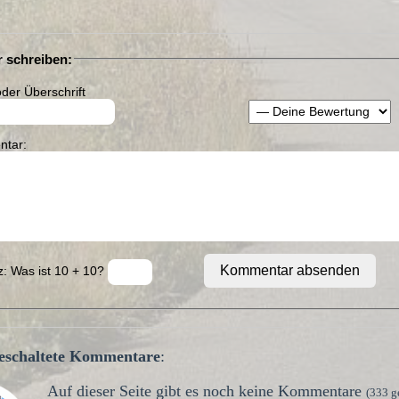
 schreiben:
der Überschrift
tar:
Kommentar absenden
: Was ist 10 + 10?
igeschaltete Kommentare
:
Auf dieser Seite gibt es noch keine Kommentare
(333 g