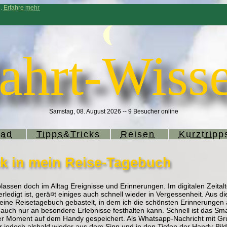
n.
Erfahre mehr
ahrt-Wisse
Samstag, 08. August 2026 -- 9 Besucher online
rad
Tipps&Tricks
Reisen
Kurztripp
ck in mein Reise-Tagebuch
lassen doch im Alltag Ereignisse und Erinnerungen. Im digitalen Zeitalt
erledigt ist, gerä¤t einiges auch schnell wieder in Vergessenheit. Aus
kleine Reisetagebuch gebastelt, in dem ich die schönsten Erinnerungen
uch nur an besondere Erlebnisse festhalten kann. Schnell ist das Sm
 der Moment auf dem Handy gespeichert. Als Whatsapp-Nachricht mit Gr
r jedoch alsbald wieder aus dem Sinn und in den Tiefen der Handy-Bild