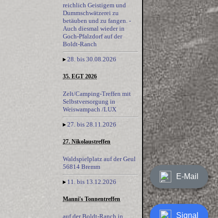
reichlich Geistigem und
Dummschwätzerei zu
betäuben und zu fangen. -
Auch diesmal wieder in
Goch-Pfalzdorf auf der
Boldt-Ranch
28. bis 30.08.2026
35. EGT 2026
Zelt/Camping-Treffen mit
Selbstversorgung in
Weiswampach /LUX
27. bis 28.11.2026
27. Nikolaustreffen
Waldspielplatz auf der Geul
56814 Bremm
E-Mail
11. bis 13.12.2026
Manni's Tonnentreffen
Signal
auf der Boldt-Ranch in