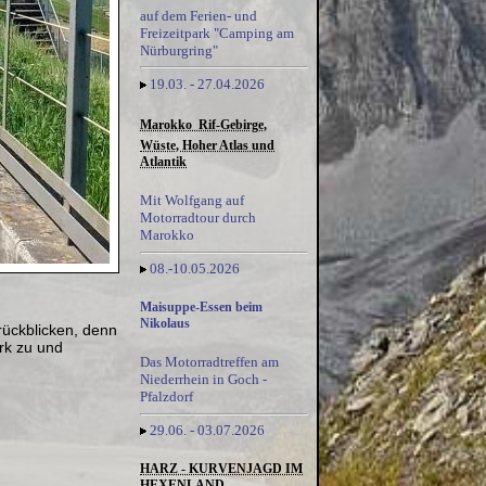
auf dem Ferien- und
Freizeitpark "Camping am
Nürburgring"
19.03. - 27.04.2026
Marokko  Rif-Gebirge,
Wüste, Hoher Atlas und
Atlantik
Mit Wolfgang auf
Motorradtour durch
Marokko
08.-10.05.2026
Maisuppe-Essen beim
Nikolaus
rückblicken, denn
rk zu und
Das Motorradtreffen am
Niederrhein in Goch -
Pfalzdorf
29.06. - 03.07.2026
HARZ - KURVENJAGD IM
HEXENLAND