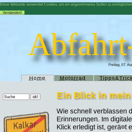
Diese Webseite verwendet Cookies, um ein angenehmeres Surfen zu ermögliche
Verstanden!
Abfahrt
Freitag, 07. A
Home
Motorrad
Tipps&Tric
Ein Blick in mei
Wie schnell verblassen d
Erinnerungen. Im digitale
Klick erledigt ist, gerä¤t