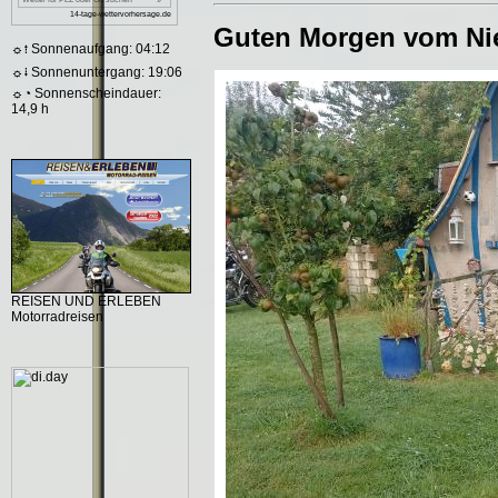
Guten Morgen vom Ni
☼⭫ Sonnenaufgang: 04:12
☼⭭ Sonnenuntergang: 19:06
☼◔ Sonnenscheindauer:
14,9 h
REISEN UND ERLEBEN
Motorradreisen