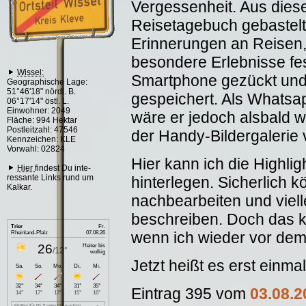
Vergessenheit. Aus dies
Reisetagebuch gebastelt
Erinnerungen an Reisen
besondere Erlebnisse fes
Wissel:
Smartphone gezückt und 
Geographische Lage:
51°46'18" nördl. B.
gespeichert. Als Whatsap
06°17'14" östl. L.
Einwohner: 2049
wäre er jedoch alsbald w
Fläche: 994 Hektar
Postleitzahl: 47546
der Handy-Bildergalerie
Kennzeichen: KLE
Vorwahl: 02824
Hier kann ich die Highlig
Hier
findest Du inte-
ressante Links rund um
hinterlegen. Sicherlich
Kalkar.
nachbearbeiten und viel
beschreiben. Doch das k
wenn ich wieder vor dem 
Jetzt heißt es erst einma
Eintrag 395 vom
03.08.2