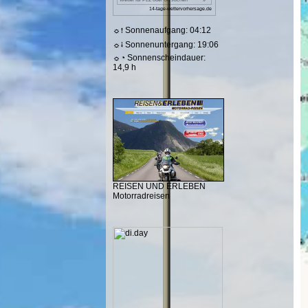
☼⭫ Sonnenaufgang: 04:12
☼⭭ Sonnenuntergang: 19:06
☼◔ Sonnenscheindauer:
14,9 h
REISEN UND ERLEBEN
Motorradreisen