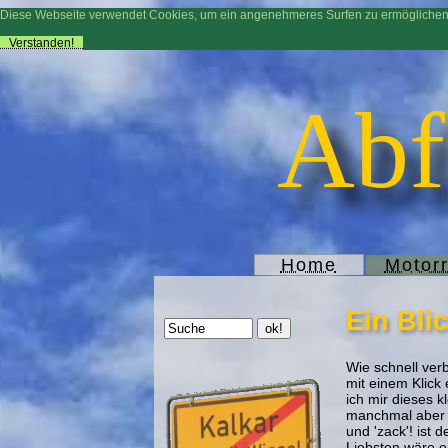
Diese Webseite verwendet Cookies, um ein angenehmeres Surfen zu ermögliche
Verstanden!
Abf
Home
Motor
Ein Bli
Wie schnell verb
mit einem Klick 
ich mir dieses 
manchmal aber a
und 'zack'! ist
Liebsten wäre e