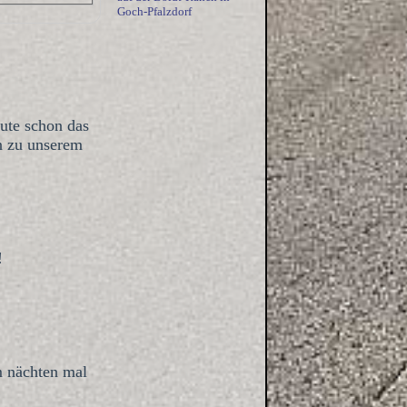
Goch-Pfalzdorf
ute schon das
n zu unserem
!
m nächten mal