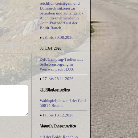
reichlich Geistigem und
Dummschwätzerei zu
betäuben und zu fangen. -
Auch diesmal wieder in
Goch-Pfalzdorf auf der
Boldt-Ranch
28. bis 30.08.2026
35. EGT 2026
Zelt/Camping-Treffen mit
Selbstversorgung in
Weiswampach /LUX
27. bis 28.11.2026
27. Nikolaustreffen
Waldspielplatz auf der Geul
56814 Bremm
11. bis 13.12.2026
Manni's Tonnentreffen
auf der Boldt-Ranch in