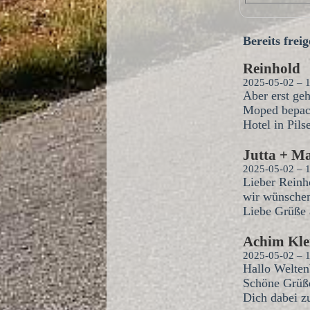
Bereits fre
Reinhold
2025-05-02 – 
Aber erst ge
Moped bepack
Hotel in Pils
Jutta + M
2025-05-02 – 
Lieber Reinh
wir wünschen 
Liebe Grüße 
Achim Kle
2025-05-02 – 
Hallo Welte
Schöne Grüße
Dich dabei z