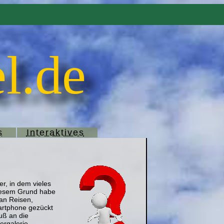
l.de
s
Interaktives
er, in dem vieles
 diesem Grund habe
 an Reisen,
artphone gezückt
uß an die
ergalerie