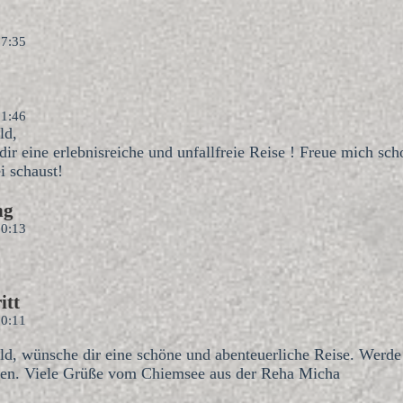
07:35
21:46
ld,
ir eine erlebnisreiche und unfallfreie Reise ! Freue mich sc
i schaust!
ng
20:13
itt
20:11
ld, wünsche dir eine schöne und abenteuerliche Reise. Werde
gen. Viele Grüße vom Chiemsee aus der Reha Micha