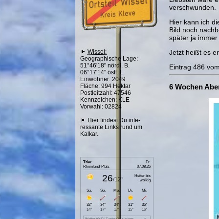
verschwunden.
Hier kann ich d
Bild noch nachb
später ja immer
Wissel:
Jetzt heißt es e
Geographische Lage:
51°46'18" nördl. B.
Eintrag 486 vo
06°17'14" östl. L.
Einwohner: 2049
Fläche: 994 Hektar
6 Wochen Aben
Postleitzahl: 47546
Kennzeichen: KLE
Vorwahl: 02824
Hier
findest Du inte-
ressante Links rund um
Kalkar.