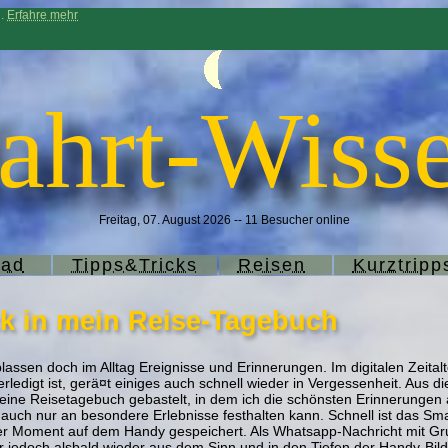
n.
Erfahre mehr
ahrt-Wisse
Freitag, 07. August 2026 -- 11 Besucher online
rad
Tipps&Tricks
Reisen
Kurztripp
ck in mein Reise-Tagebuch
lassen doch im Alltag Ereignisse und Erinnerungen. Im digitalen Zeitalt
erledigt ist, gerä¤t einiges auch schnell wieder in Vergessenheit. Aus
kleine Reisetagebuch gebastelt, in dem ich die schönsten Erinnerungen
uch nur an besondere Erlebnisse festhalten kann. Schnell ist das Sm
 der Moment auf dem Handy gespeichert. Als Whatsapp-Nachricht mit Gr
r jedoch alsbald wieder aus dem Sinn und in den Tiefen der Handy-Bild