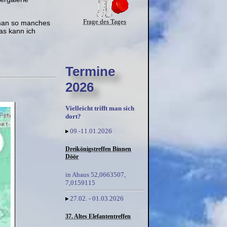
Frage des Tages
e man so manches
as kann ich
Termine
2026
Vielleicht trifft man sich
dort?
09.-11.01.2026
Dreikönigstreffen Binnen
Döör
in Ahaus 52,0663507,
7,0159115
27.02. - 01.03.2026
37. Altes Elefantentreffen