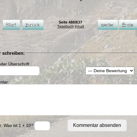
Seite 486/637
Tagebuch-Inhalt
 schreiben:
der Überschrift
tar:
Kommentar absenden
: Was ist 1 + 10?