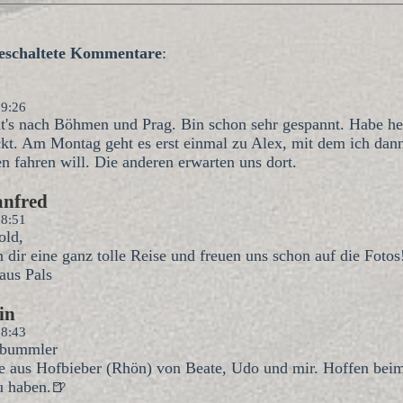
igeschaltete Kommentare
:
19:26
ht's nach Böhmen und Prag. Bin schon sehr gespannt. Habe he
t. Am Montag geht es erst einmal zu Alex, mit dem ich dan
en fahren will. Die anderen erwarten uns dort.
anfred
18:51
old,
dir eine ganz tolle Reise und freuen uns schon auf die Fotos
aus Pals
in
18:43
nbummler
 aus Hofbieber (Rhön) von Beate, Udo und mir. Hoffen bei
u haben.🍺