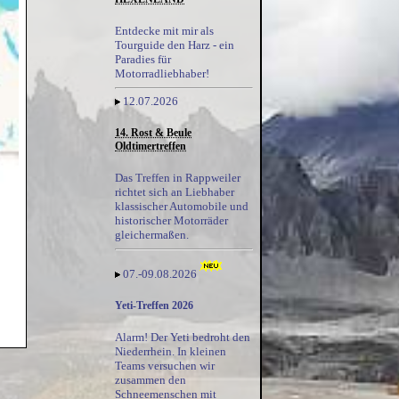
Entdecke mit mir als
Tourguide den Harz - ein
Paradies für
Motorradliebhaber!
12.07.2026
14. Rost & Beule
Oldtimertreffen
Das Treffen in Rappweiler
richtet sich an Liebhaber
klassischer Automobile und
historischer Motorräder
gleichermaßen.
07.-09.08.2026
Yeti-Treffen 2026
Alarm! Der Yeti bedroht den
Niederrhein. In kleinen
Teams versuchen wir
zusammen den
Schneemenschen mit