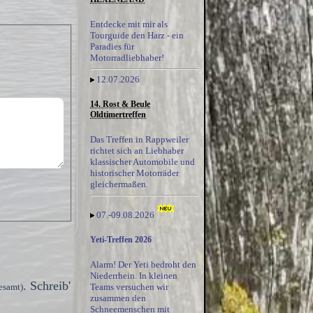
Entdecke mit mir als
Tourguide den Harz - ein
Paradies für
Motorradliebhaber!
12.07.2026
14. Rost & Beule
Oldtimertreffen
Das Treffen in Rappweiler
richtet sich an Liebhaber
klassischer Automobile und
historischer Motorräder
gleichermaßen.
07.-09.08.2026
Yeti-Treffen 2026
Alarm! Der Yeti bedroht den
Niederrhein. In kleinen
. Schreib'
esamt)
Teams versuchen wir
zusammen den
Schneemenschen mit