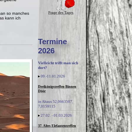
Frage des Tages
e man so manches
as kann ich
Termine
2026
Vielleicht trifft man sich
dort?
09.-11.01.2026
Dreikönigstreffen Binnen
Döör
in Ahaus 52,0663507,
7,0159115
27.02. - 01.03.2026
37. Altes Elefantentreffen