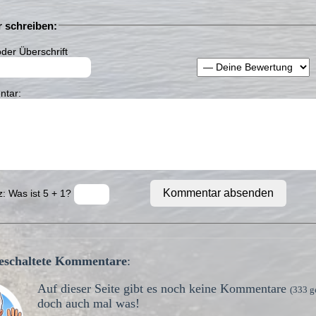
 schreiben:
der Überschrift
tar:
Kommentar absenden
: Was ist 5 + 1?
igeschaltete Kommentare
:
Auf dieser Seite gibt es noch keine Kommentare
(333 g
doch auch mal was!