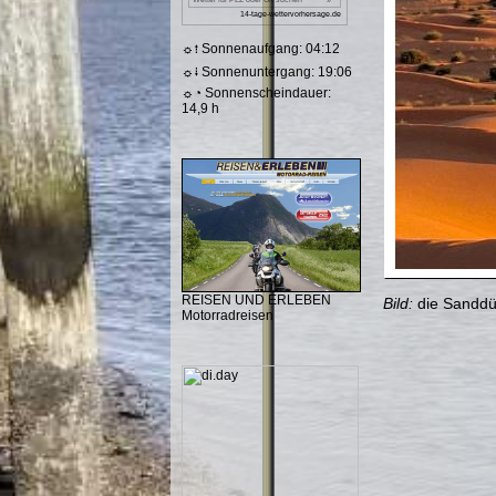
☼⭫ Sonnenaufgang: 04:12
☼⭭ Sonnenuntergang: 19:06
☼◔ Sonnenscheindauer:
14,9 h
REISEN UND ERLEBEN
Bild:
die Sanddü
Motorradreisen