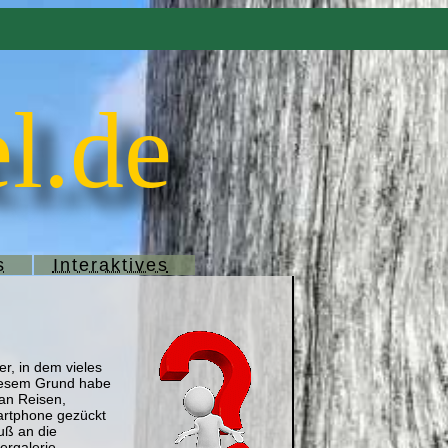
l.de
s
Interaktives
er, in dem vieles
 diesem Grund habe
 an Reisen,
artphone gezückt
uß an die
ergalerie