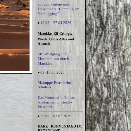
auf dem Ferien- und
Freizeitpark "Camping am
Nürburgring"
19.03. - 27.04.2026
Marokko  Rif-Gebirge,
Wüste, Hoher Atlas und
Atlantik
Mit Wolfgang auf
Motorradtour durch
Marokko
08.-10.05.2026
Maisuppe-Essen beim
Nikolaus
Das Motorradtreffen am
Niederrhein in Goch -
Pfalzdorf
29.06. - 03.07.2026
HARZ - KURVENJAGD IM
HEXENLAND