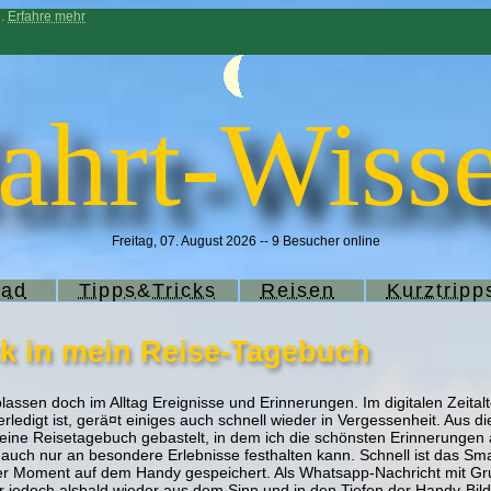
n.
Erfahre mehr
ahrt-Wisse
Freitag, 07. August 2026 -- 9 Besucher online
rad
Tipps&Tricks
Reisen
Kurztripp
ck in mein Reise-Tagebuch
lassen doch im Alltag Ereignisse und Erinnerungen. Im digitalen Zeitalt
erledigt ist, gerä¤t einiges auch schnell wieder in Vergessenheit. Aus
kleine Reisetagebuch gebastelt, in dem ich die schönsten Erinnerungen
uch nur an besondere Erlebnisse festhalten kann. Schnell ist das Sm
 der Moment auf dem Handy gespeichert. Als Whatsapp-Nachricht mit Gr
r jedoch alsbald wieder aus dem Sinn und in den Tiefen der Handy-Bild