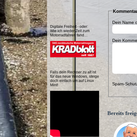
Kommentar
Dein Name o
Digitale Freiheit - oder:
Wie ich wieder Zeit zum
Motorradfahren fand…
Dein Kommen
Falls dein Rechner zu alt ist
für das neue Windows, steige
doch einfach um auf Linux
Spam-Schutz
Mint!
Bereits fre