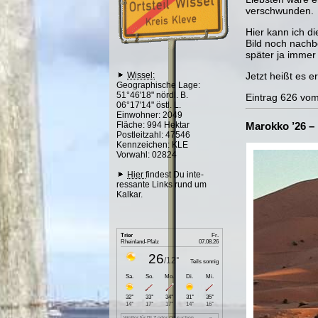
verschwunden.
Hier kann ich d
Bild noch nachb
später ja immer
Wissel:
Jetzt heißt es e
Geographische Lage:
51°46'18" nördl. B.
Eintrag 626 vo
06°17'14" östl. L.
Einwohner: 2049
Fläche: 994 Hektar
Marokko ’26 – 
Postleitzahl: 47546
Kennzeichen: KLE
Vorwahl: 02824
Hier
findest Du inte-
ressante Links rund um
Kalkar.