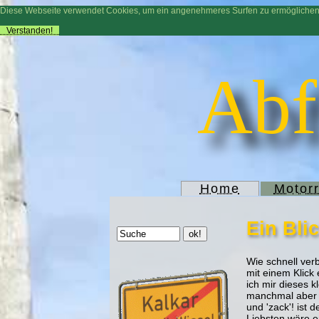
Diese Webseite verwendet Cookies, um ein angenehmeres Surfen zu ermögliche
Verstanden!
Abf
Home
Motor
Ein Bli
Wie schnell verb
mit einem Klick 
ich mir dieses 
manchmal aber a
und 'zack'! ist
Liebsten wäre e