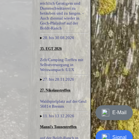
reichlich Geistigem und
Dummschwätzerei zu
betäuben und zu fangen. -
Auch diesmal wieder in
Goch-Pfalzdorf auf der
Boldt-Ranch
28. bis 30.08.2026
35. EGT 2026
Zelt/Camping-Treffen mit
Selbstversorgung in
Weiswampach /LUX
27. bis 28.11.2026
27. Nikolaustreffen
Waldspielplatz auf der Geul
56814 Bremm
E-Mail
11. bis 13.12.2026
Manni's Tonnentreffen
Signal
auf der Boldt-Ranch in