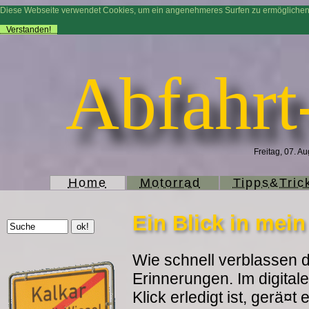
Diese Webseite verwendet Cookies, um ein angenehmeres Surfen zu ermögliche
Verstanden!
Abfahrt
Freitag, 07. A
Home
Motorrad
Tipps&Tric
Ein Blick in mei
Wie schnell verblassen d
Erinnerungen. Im digitale
Klick erledigt ist, gerä¤t