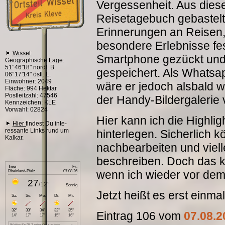
Vergessenheit. Aus dies
Reisetagebuch gebastelt
Erinnerungen an Reisen
besondere Erlebnisse fes
Wissel:
Smartphone gezückt und 
Geographische Lage:
51°46'18" nördl. B.
gespeichert. Als Whatsap
06°17'14" östl. L.
Einwohner: 2049
wäre er jedoch alsbald w
Fläche: 994 Hektar
Postleitzahl: 47546
der Handy-Bildergalerie
Kennzeichen: KLE
Vorwahl: 02824
Hier kann ich die Highlig
Hier
findest Du inte-
ressante Links rund um
hinterlegen. Sicherlich
Kalkar.
nachbearbeiten und viel
beschreiben. Doch das k
wenn ich wieder vor dem 
Jetzt heißt es erst einma
Eintrag 106 vom
07.08.2