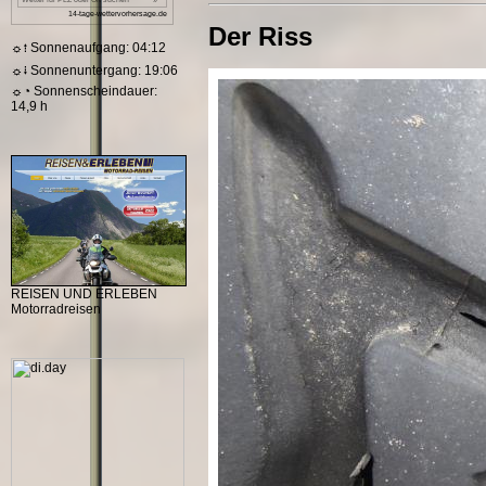
Der Riss
☼⭫ Sonnenaufgang: 04:12
☼⭭ Sonnenuntergang: 19:06
☼◔ Sonnenscheindauer:
14,9 h
REISEN UND ERLEBEN
Motorradreisen