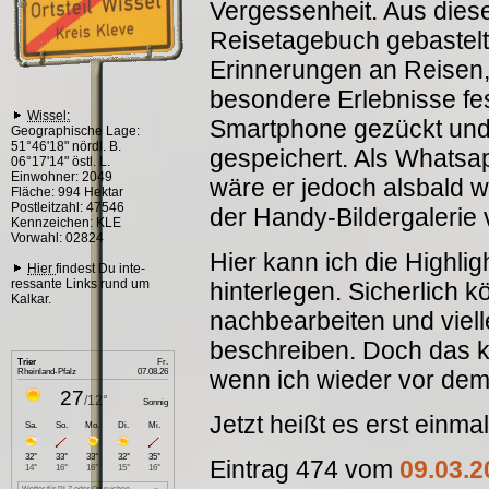
Vergessenheit. Aus dies
Reisetagebuch gebastelt
Erinnerungen an Reisen
besondere Erlebnisse fes
Wissel:
Smartphone gezückt und 
Geographische Lage:
51°46'18" nördl. B.
gespeichert. Als Whatsap
06°17'14" östl. L.
Einwohner: 2049
wäre er jedoch alsbald w
Fläche: 994 Hektar
Postleitzahl: 47546
der Handy-Bildergalerie
Kennzeichen: KLE
Vorwahl: 02824
Hier kann ich die Highlig
Hier
findest Du inte-
ressante Links rund um
hinterlegen. Sicherlich
Kalkar.
nachbearbeiten und viel
beschreiben. Doch das k
wenn ich wieder vor dem 
Jetzt heißt es erst einma
Eintrag 474 vom
09.03.2