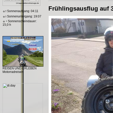
Frühlingsausflug auf 
☼⭫ Sonnenaufgang: 04:11
☼⭭ Sonnenuntergang: 19:07
☼◔ Sonnenscheindauer:
15,0 h
REISEN UND ERLEBEN
Motorradreisen