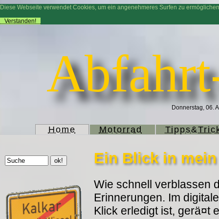
Diese Webseite verwendet Cookies, um ein angenehmeres Surfen zu ermögliche
Verstanden!
Abfahrt
Donnerstag, 06. A
Home
Motorrad
Tipps&Tric
Ein Blick in mei
Wie schnell verblassen d
Erinnerungen. Im digitale
Klick erledigt ist, gerä¤t